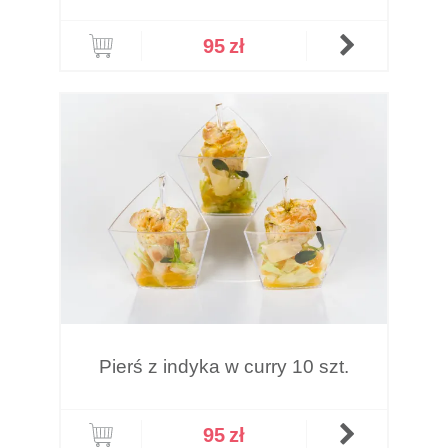
95
zł
Pierś z indyka w curry 10 szt.
95
zł