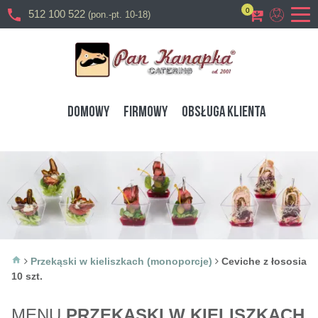
0
512 100 522
(pon.-pt. 10-18)
DOMOWY
FIRMOWY
OBSŁUGA KLIENTA
Przekąski w kieliszkach (monoporcje)
Ceviche z łososia
10 szt.
MENU
PRZEKĄSKI W KIELISZKACH