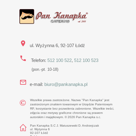
ul. Wyżynna 6, 92-107 Łódź
Telefon:
512 100 522
,
512 100 523
(pon.-pt. 10-18)
e-mail:
biuro@pankanapka.pl
Wszelkie prawa zastrzeżone. Nazwa "Pan Kanapka" jest
zastrzeżonym znakiem towarowym w Urzędzie Patentowym
RP, korzystanie bez pozwolenia zabronione. Wszelkie treści,
zdjęcia oraz motywy graficzne chronione są prawem
autorskim i majątkowym. © 2026 Pan Kanapka s.c.
Pan Kanapka S.C J. Matuszewski D. Andrzejczak
ul. Wyżynna 6
92-107 Łódź