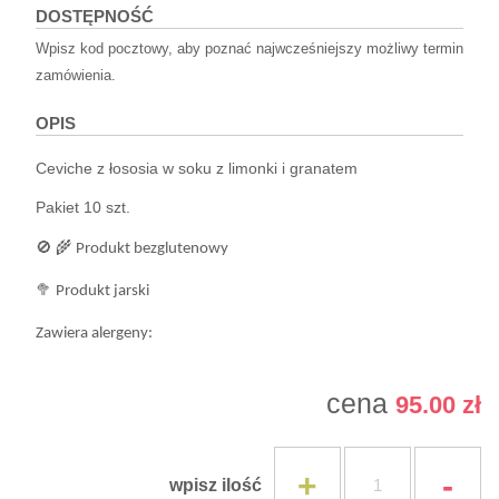
DOSTĘPNOŚĆ
Wpisz kod pocztowy, aby poznać najwcześniejszy możliwy termin
zamówienia.
OPIS
Ceviche z łososia w soku z limonki i granatem
Pakiet 10 szt.
🚫
🌾
Produkt bezglutenowy
🥦
Produkt jarski
Zawiera alergeny:
🐟
Ryby i produkty pochodne.
cena
95.00 zł
+
-
wpisz ilość