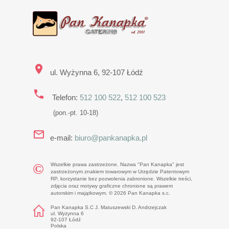
ul. Wyżynna 6, 92-107 Łódź
Telefon:
512 100 522
,
512 100 523
(pon.-pt. 10-18)
e-mail:
biuro@pankanapka.pl
Wszelkie prawa zastrzeżone. Nazwa "Pan Kanapka" jest
zastrzeżonym znakiem towarowym w Urzędzie Patentowym
RP, korzystanie bez pozwolenia zabronione. Wszelkie treści,
zdjęcia oraz motywy graficzne chronione są prawem
autorskim i majątkowym. © 2026 Pan Kanapka s.c.
Pan Kanapka S.C J. Matuszewski D. Andrzejczak
ul. Wyżynna 6
92-107 Łódź
Polska