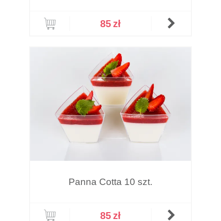
85
zł
Panna Cotta 10 szt.
85
zł