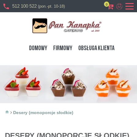
0
512 100 522
(pon.-pt. 10-18)
DOMOWY
FIRMOWY
OBSŁUGA KLIENTA
Desery (monoporcje słodkie)
DESERY (MONOPORCJE SŁODKIE)